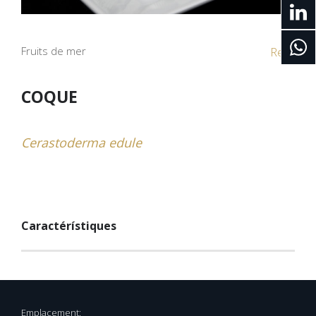
Fruits de mer
Ref. .
COQUE
Cerastoderma edule
Caractérístiques
Emplacement: