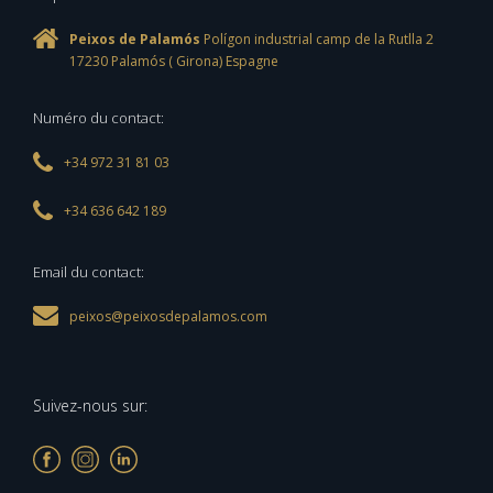
Peixos de Palamós
Polígon industrial camp de la Rutlla 2
17230
Palamós
(
Girona
)
Espagne
Numéro du contact:
+34 972 31 81 03
+34 636 642 189
Email du contact:
peixos@peixosdepalamos.com
Suivez-nous sur: