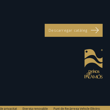
Descarregar catàleg
 de privacitat
Energia renovable
Punt de Recàrrega Vehicle Elèctric