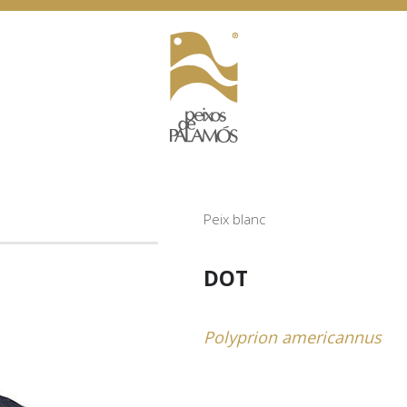
Peix blanc
DOT
Polyprion americannus