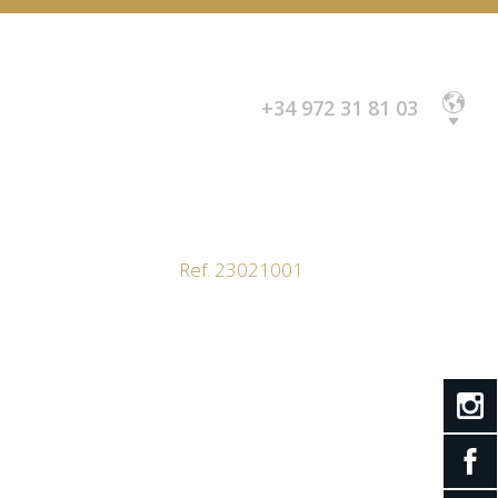
+34 972 31 81 03
Español
English
Français
Ref. 23021001