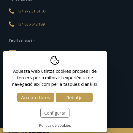
+34 972 31 81 03
+34 636 642 189
Email contacte:
peixos@peixosdepalamos.com
Aquesta web utilitza cookies pròpies i de
Segueix-nos a:
tercers per a millorar l'experiència de
navegació així com per a tasques d'anàlisi.
Què són les cookies?
Accepto totes
Rebutjo
Una cookie és un petit arxiu que
s'emmagatzema a l'ordinador de l'usuari i
Configurar
ens permet reconèixer-lo. El conjunt de
cookies ens ajuda a millorar la qualitat del
Política de cookies
nostre web, permetent-nos controlar
Disseny web: