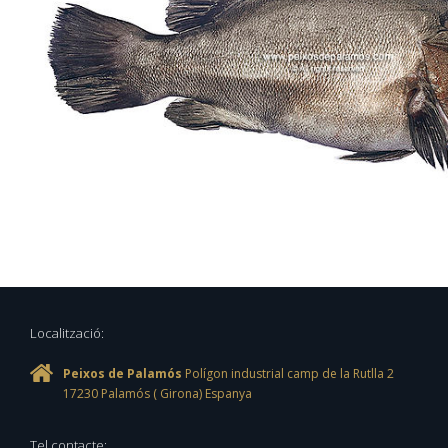
Localització:
Peixos de Palamós
Polígon industrial camp de la Rutlla 2
17230
Palamós
(
Girona
)
Espanya
Tel contacte: